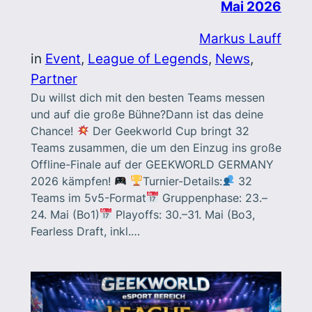
Mai 2026
Markus Lauff
in
Event
, 
League of Legends
, 
News
, 
Partner
Du willst dich mit den besten Teams messen
und auf die große Bühne?Dann ist das deine
Chance!
Der Geekworld Cup bringt 32
Teams zusammen, die um den Einzug ins große
Offline-Finale auf der GEEKWORLD GERMANY
2026 kämpfen!
Turnier-Details:
32
Teams im 5v5-Format
Gruppenphase: 23.–
24. Mai (Bo1)
Playoffs: 30.–31. Mai (Bo3,
Fearless Draft, inkl.…