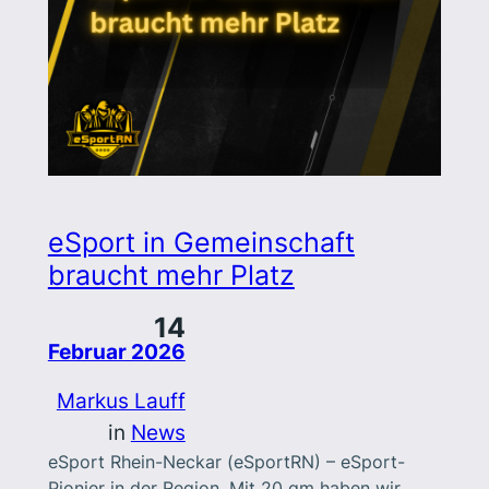
eSport in Gemeinschaft
braucht mehr Platz
14
Februar 2026
Markus Lauff
in
News
eSport Rhein-Neckar (eSportRN) – eSport-
Pionier in der Region. Mit 20 qm haben wir