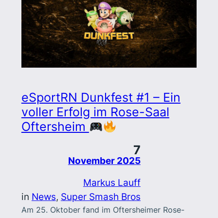
eSportRN Dunkfest #1 – Ein
voller Erfolg im Rose-Saal
Oftersheim
7
November 2025
Markus Lauff
in
News
, 
Super Smash Bros
Am 25. Oktober fand im Oftersheimer Rose-