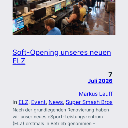
Soft-Opening unseres neuen
ELZ
7
Juli 2026
Markus Lauff
in
ELZ
, 
Event
, 
News
, 
Super Smash Bros
Nach der grundlegenden Renovierung haben
wir unser neues eSport-Leistungszentrum
(ELZ) erstmals in Betrieb genommen –