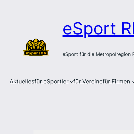
Zum
Inhalt
eSport R
springen
eSport für die Metropolregion
Aktuelles
für eSportler
für Vereine
für Firmen