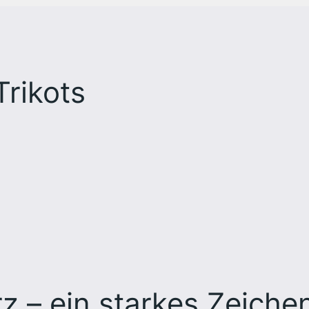
rikots
z – ein starkes Zeiche