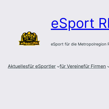
Zum
Inhalt
eSport R
springen
eSport für die Metropolregion
Aktuelles
für eSportler
für Vereine
für Firmen