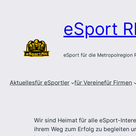
Zum
Inhalt
eSport R
springen
eSport für die Metropolregion
Aktuelles
für eSportler
für Vereine
für Firmen
Wir sind Heimat für alle eSport-Inter
ihrem Weg zum Erfolg zu begleiten un